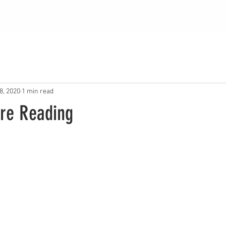
S
WATCH ONLINE
NEW HERE?
ABOUT US
MINISTRI
8, 2020
1 min read
ure Reading