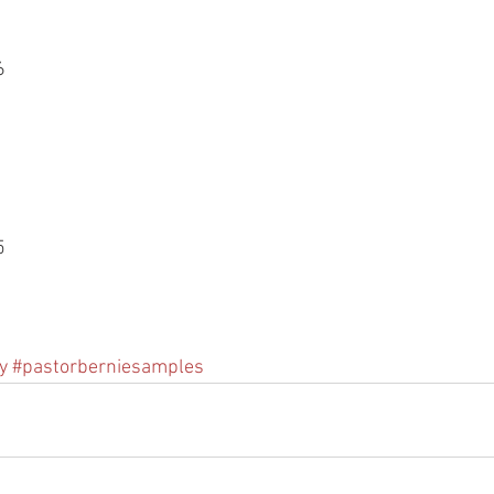
6
5
y
#pastorberniesamples